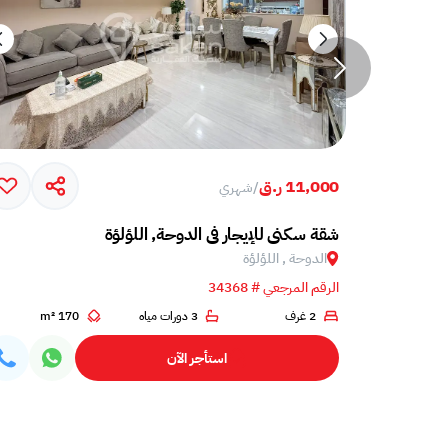
11,000 ر.ق
/
شهري
ؤة
شقة سكني للإيجار في الدوحة, اللؤلؤة
الدوحة , اللؤلؤة
الرقم المرجعي # 34368
1
2 غرف
3 دورات مياه
170 m²
استأجر الآن