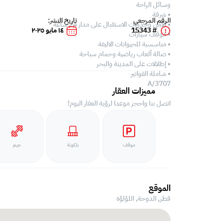
وسائل الراحة
• شرفة
الرقم المرجعي
تاريخ النشر:
• الأمن وخدمات الاستقبال على مدار 24 ساعة
# 15343
١٤ مايو ٢٠٢٥
• موقف سيارات
• مناسسبة للحيوانات الاليفة
• صالة ألعاب رياضية وحمام سباحة
• إطلالات على المدينة والبحر
• شاملة الفواتير
A/3707
مميزات العقار
اتصل بنا واحجز موعدا لرؤية العقار اليوم!
موقف
بلكونة
جيم
الموقع
قطر, الدوحة,
اللؤلؤة