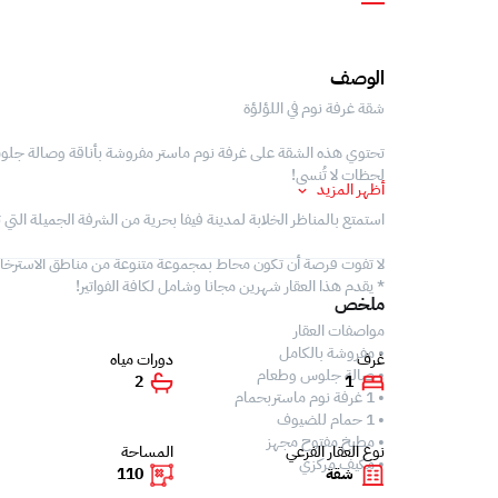
الوصف
شقة غرفة نوم في اللؤلؤة
تحتوي هذه الشقة على غرفة نوم ماستر مفروشة بأناقة وصالة جلوس 
لحظات لا تُنسى!
أظهر المزيد
استمتع بالمناظر الخلابة لمدينة فيفا بحرية من الشرفة الجميلة التي
لا تفوت فرصة أن تكون محاط بمجموعة متنوعة من مناطق الاسترخاء ا
* يقدم هذا العقار شهرين مجانا وشامل لكافة الفواتير!
ملخص
مواصفات العقار
• مفروشة بالكامل
غرف
دورات مياه
• صالة جلوس وطعام
2
1
• 1 غرفة نوم ماستربحمام
• 1 حمام للضيوف
• مطبخ مفتوح مجهز
نوع العقار الفرعي
المساحة
• مكيف مركزي
شقة
110