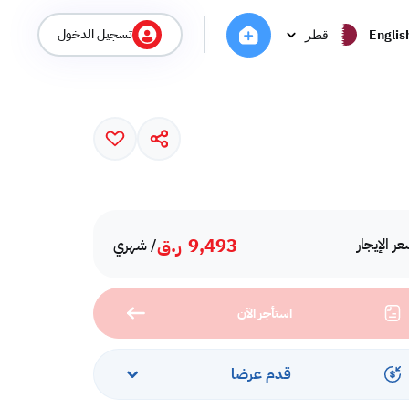
تسجيل الدخول
Englis
قطر
9,493
ر.ق
ر الإيجار
/ شهري
استأجر الآن
قدم عرضا