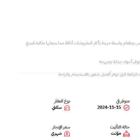
وطعام واسعة مزينة بأكثر المفروشات أناقة مما يجعلها مثالية لصنع
 توفر أجواء جذابة ومبهجة
لرائعة التي توفر أفضل شعور بالاستجمام والراحة
متوفر في
نوع العقار
2024-11-15
سكني
حالة التأثيث
سعر الإيجار
مؤثث
شهري