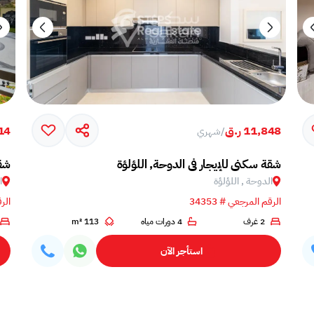
11,848 ر.ق
214
/
شهري
شقة سكني للإيجار في الدوحة, اللؤلؤة
شقة
الدوحة , اللؤلؤة
ا
الرقم المرجعي # 34353
الرق
2 غرف
4 دورات مياه
113 m²
استأجر الآن