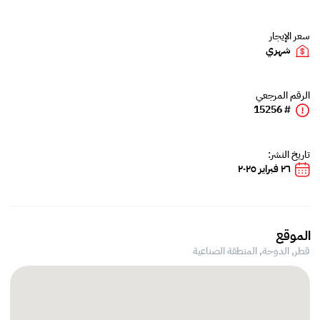
سعر الإيجار
شهري
الرقم المرجعي
# 15256
تاريخ النشر:
٢٦ فبراير ٢٠٢٥
الموقع
قطر, الدوحة,
المنطقة الصناعية