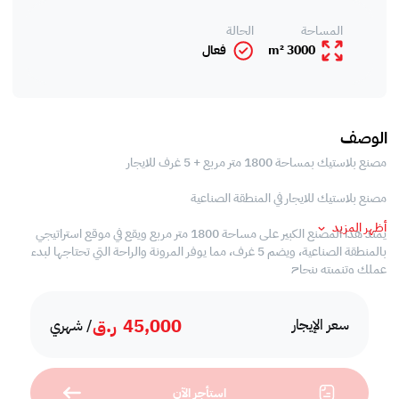
المساحة
الحالة
3000 m²
فعال
الوصف
مصنع بلاستيك بمساحة 1800 متر مربع + 5 غرف للايجار
مصنع بلاستيك للايجار في المنطقة الصناعية
أظهر المزيد
يمتد هذا المصنع الكبير على مساحة 1800 متر مربع ويقع في موقع استراتيجي
بالمنطقة الصناعية، ويضم 5 غرف، مما يوفر المرونة والراحة التي تحتاجها لبدء
عملك وتنميته بنجاح
سكن العمال
45,000
ر.ق
• 4 حمامات
سعر الإيجار
/ شهري
• 5 غرف
• 3 مطابخ
• معتمد من الدفاع المدني
استأجر الآن