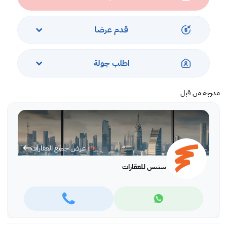
مستودع
• الدور الأرضي: 1800 متر مربع
• المساحة الإجمالية : 1800 متر مربع
قدم عرضا
• معتمد من الدفاع المدني
• موقف سيارات
اطلب جولة
اتصل بنا واحجز موعدا لرؤية العقار اليوم!
* تطبّق رسوم الشركة
مدرجة من قبل
عرض جميع العقارات
ستبس للعقارات