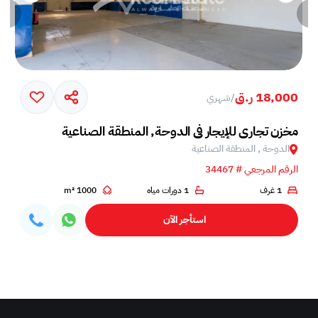
18,000 ر.ق
/
شهري
مخزن تجاري للإيجار في الدوحة, المنطقة الصناعية
الدوحة , المنطقة الصناعية
الرقم المرجعي # 34467
1 غرف
1 دورات مياه
1000 m²
استأجر الآن