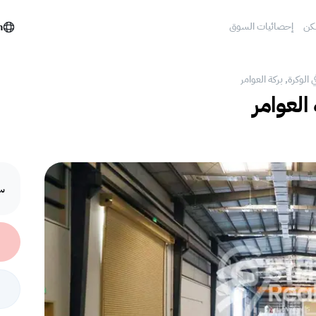
كن
إحصائيات السوق
h
 الوكرة, بركة العوامر‎
العوامر‎
سع