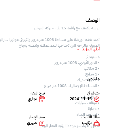
الوصف
ورشة تكييف مع رافعة 15 طن - بركة العوامر
تمتد هذه الورشة على مساحة 1008 متر مر
المرونة والراحة التي تحتاجها لبدء عملك وتنميته بنجاح
أظهر المزيد
مستودع
• الدور الأرضي: 1008 متر مربع
• 2 مكاتب
• 1 مطبخ
ملخص
• 2 دورات مياه
• المساحة الإجمالية : 1008 متر مربع
متوفر في
نوع العقار
وسائل الراحة
2024-11-15
تجاري
• موقف سيارات
• حماية
• تصريف المياه
حالة التأثيث
سعر الإيجار
تركيب
شهري
اتصل بنا واحجز موعدا لرؤية العقار اليوم!