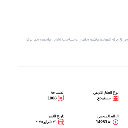
بع وتقع في موقع استراتيجي في بركة العوامر، وتضم مكتبين ومساحات تخزين واسعة، مما يوفر
نوع العقار الفرعي
المساحة
مستودع
1008
الرقم المرجعي
تاريخ النشر:
# 14983
٢٦ فبراير ٢٠٢٥