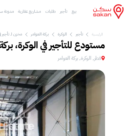
بيع
تأجير
طلبات
مشاريع عقارية
مدونة س
تأجير
الوكرة
بركة العوامر‎
مخزن لـ تأجير في
الرئيسية
مستودع للتأجير في الوكرة، بركة 
قطر, الوكرة, بركة العوامر‎