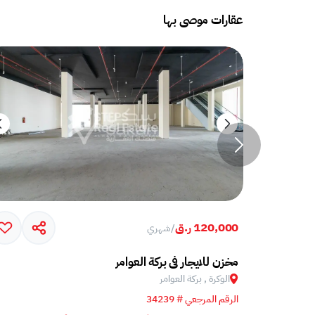
عقارات موصى بها
120,000 ر.ق
/
شهري
مخزن للايجار في بركة العوامر
الوكرة , بركة العوامر‎
الرقم المرجعي # 34239