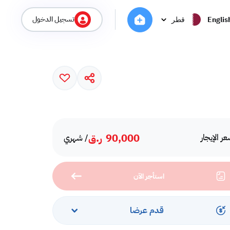
تسجيل الدخول
Englis
قطر
90,000
ر.ق
ر الإيجار
/ شهري
استأجر الآن
قدم عرضا