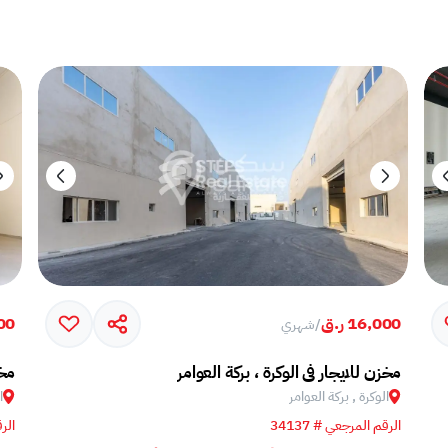
16,000 ر.ق
000
/
شهري
مخزن للايجار في الوكرة ، بركة العوامر
مخز
الوكرة , بركة العوامر‎
ا
الرقم المرجعي # 34137
الرق