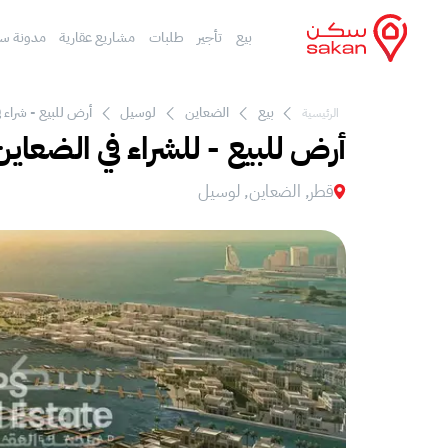
بيع
تأجير
طلبات
مشاريع عقارية
مدونة س
بيع
الضعاين
لوسيل
أرض للبيع - شراء 
الرئيسية
أرض للبيع - للشراء في الضعاي
قطر, الضعاين, لوسيل