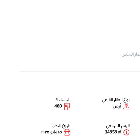
مار السكني
نوع العقار الفرعي
المساحة
أرض
480
الرقم المرجعي
تاريخ النشر:
# 14959
١٥ مايو ٢٠٢٥