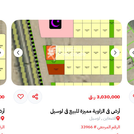
3,030,000 ر.ق
000
أرض في الزاوية مميزة للبيع في لوسيل
أرض
الضعاين , لوسيل
ا
الرقم المرجعي # 33966
الرق