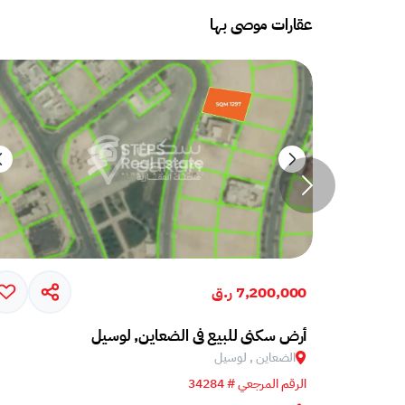
عقارات موصى بها
7,200,000 ر.ق
أرض سكني للبيع في الضعاين, لوسيل
الضعاين , لوسيل
الرقم المرجعي # 34284