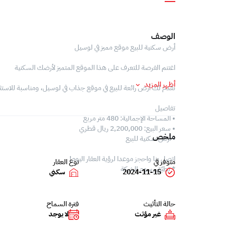
الوصف
أرض سكنية للبيع موقع مميز في لوسيل
اغتنم الفرصة للتعرف على هذا الموقع المتميز لأرضك السكنية
أظهر المزيد
نقدم لك أرض رائعة للبيع في موقع جذاب في لوسيل، ومناسبة للاستث
تفاصيل
• المساحة الإجمالية: 480 متر مربع
• سعر البيع: 2,200,000 ريال قطري
ملخص
• أرض سكنية للبيع
اتصل بنا واحجز موعدا لرؤية العقار اليوم!
متوفر في
نوع العقار
* تطبّق رسوم الشركة
2024-11-15
سكني
حالة التأثيث
فترة السماح
غير مؤثث
لا يوجد