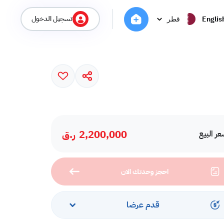
تسجيل الدخول
Englis
قطر
2,200,000
ر.ق
ر البيع
احجز وحدتك الان
قدم عرضا