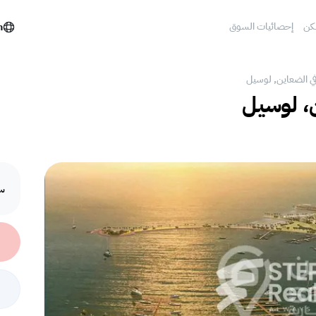
كن
إحصائيات السوق
h
في الضعاين, لوسيل
ن، لوسيل
سع