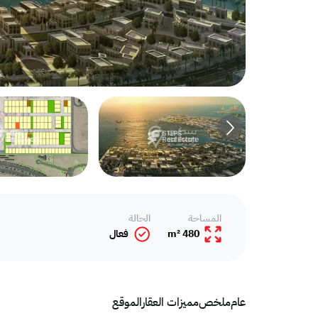
المساحة
الحالة
480 m²
فعال
عام
ملخص
مميزات العقار
الموقع