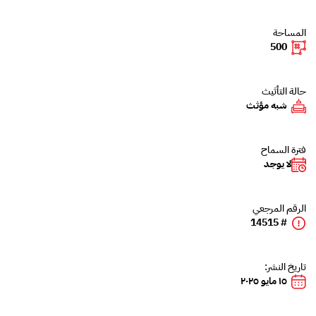
المساحة
500
حالة التأثيث
شبه مؤثث
فترة السماح
لا يوجد
الرقم المرجعي
# 14515
تاريخ النشر:
١٥ مايو ٢٠٢٥