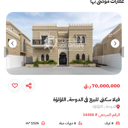
عقارات موصى بها
70,000,000 ر.ق
فيلا سكني للبيع في الدوحة, اللؤلؤة
الدوحة , اللؤلؤة
الرقم المرجعي # 34488
8 غرف
8 دورات مياه
1526 m²