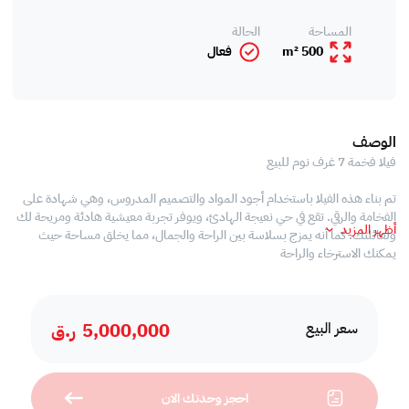
المساحة
الحالة
500 m²
فعال
الوصف
فيلا فخمة 7 غرف نوم للبيع
تم بناء هذه الفيلا باستخدام أجود المواد والتصميم المدروس، وهي شهادة على
الفخامة والرقي. تقع في حي نعيجة الهادئ، ويوفر تجربة معيشية هادئة ومريحة لك
أظهر المزيد
ولعائلتك. كما أنه يمزج بسلاسة بين الراحة والجمال، مما يخلق مساحة حيث
يمكنك الاسترخاء والراحة
مواصفات العقار
• نصف مفروش
5,000,000
ر.ق
• غرف المعيشة والطعام
سعر البيع
• مطبخ مغلق
• 7 غرف نوم
• 9 حمامات
احجز وحدتك الان