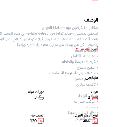
الوصف
شقة راقية غرفتين نوم - شاملة الفواتير
استمتع بمستوى جديد تماما من الفخامة والراحة مع هذه الفرصة الا
نقدم لك شقة رائعة ومفروشة بذوق رفيع مكونة من غرفتي نوم للإيجا
خصيصا لكل من يبحث عن تجارب معيشية فاخرة وراقية
أظهر المزيد
مواصفات العقار
• مفروشة بالكامل
• غرف المعيشة والطعام
• مطبخ مفتوح
• 2 غرف نوم ماستر مع الحمامات
ملخص
• 1 حمام مشترك
• تكييف مركزي
غرف
دورات مياه
وسائل الراحة
3
2
• موقف سيارات
• حماية
• إطلالة على المدينة
نوع العقار الفرعي
المساحة
• تشمل الفواتير
شقة
120