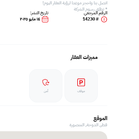
اتصل بنا واحجز موعدا لرؤية العقار اليوم!
* تطبّق رسوم الشركة
الرقم المرجعي
تاريخ النشر:
# 14230
١٤ مايو ٢٠٢٥
مميزات العقار
موقف
أمن
الموقع
قطر, الدوحة,
المنصورة