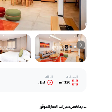
المساحة
الحالة
120 m²
فعال
عام
ملخص
مميزات العقار
الموقع