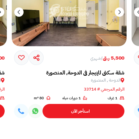
5,500 ر.ق
,200
/
شهري
شقة سكني للإيجار في الدوحة, المنصورة
شقة
الدوحة , المنصورة
ا
الرقم المرجعي # 33714
الرق
1 غرف
1 دورات مياه
80 m²
استأجر الآن