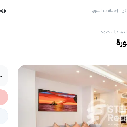
كن
إحصائيات السوق
h
الدوحة, المنصورة
ورة
سع