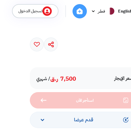
تسجيل الدخول
Englis
قطر
7,500
ر.ق
ر الإيجار
/ شهري
استأجر الآن
قدم عرضا