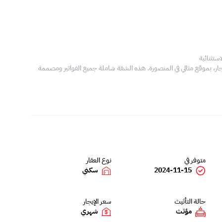
ستثنائية
ر، بموقع مثالي في المنصورة. هذه الشقة شاملة جميع الفواتير ومصممة
متوفر في
نوع العقار
2024-11-15
سكني
حالة التأثيث
سعر الإيجار
مؤثث
شهري