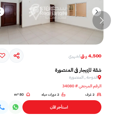
4,500 ر.ق
/
شهري
شقة للإيجار في المنصورة
الدوحة , المنصورة
الرقم المرجعي # 34080
1
2 غرف
2 دورات مياه
80 m²
استأجر الآن