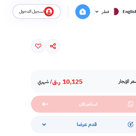
تسجيل الدخول
Englis
قطر
10,125
ر.ق
ر الإيجار
/ شهري
استأجر الآن
قدم عرضا