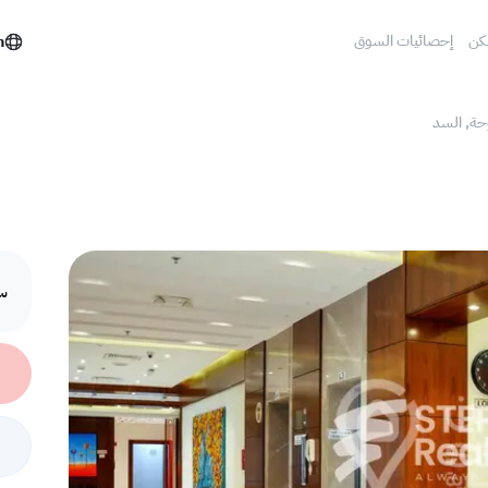
كن
إحصائيات السوق
h
وحة, السد
سع