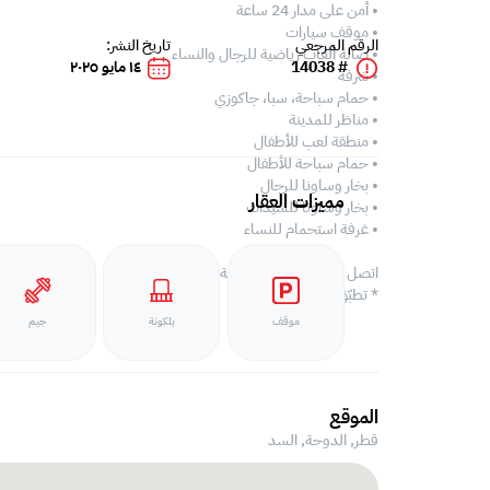
• أمن على مدار 24 ساعة
• موقف سيارات
الرقم المرجعي
تاريخ النشر:
• صالة ألعاب رياضية للرجال والنساء
# 14038
١٤ مايو ٢٠٢٥
• شرفة
• حمام سباحة، سبا، جاكوزي
• مناظر للمدينة
• منطقة لعب للأطفال
• حمام سباحة للأطفال
• بخار وساونا للرجال
مميزات العقار
• بخار وساونا للسيدات
• غرفة استحمام للنساء
اتصل بنا واحجز موعدا لرؤية العقار اليوم!
* تطبّق رسوم الشركة
موقف
بلكونة
جيم
الموقع
قطر, الدوحة,
السد