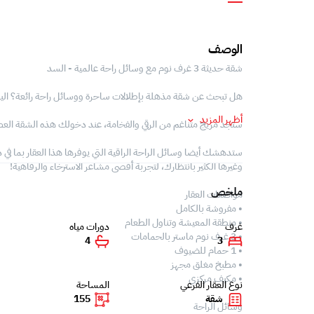
الوصف
شقة حديثة 3 غرف نوم مع وسائل راحة عالمية - السد
هل تبحث عن شقة مذهلة بإطلالات ساحرة ووسائل راحة رائعة؟ اليك
أظهر المزيد
ستجد مزيج متناغم من الرقي والفخامة، عند دخولك هذه الشقة الع
ستدهشك أيضا وسائل الراحة الراقية التي يوفرها هذا العقار بما في 
وغيرها الكثير بانتظارك، لتجربة أقصى مشاعر الاسترخاء والرفاهية!
ملخص
مواصفات العقار
• مفروشة بالكامل
• منطقة المعيشة وتناول الطعام
غرف
دورات مياه
• 3 غرف نوم ماستر بالحمامات
4
3
• 1 حمام للضيوف
• مطبخ مغلق مجهز
• مكيف مركزي
نوع العقار الفرعي
المساحة
شقة
155
وسائل الراحة