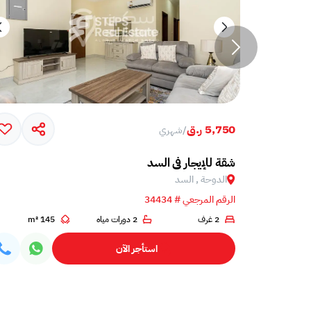
5,750 ر.ق
/
شهري
شقة للإيجار في السد
الدوحة , السد
الرقم المرجعي # 34434
2 غرف
2 دورات مياه
145 m²
استأجر الآن