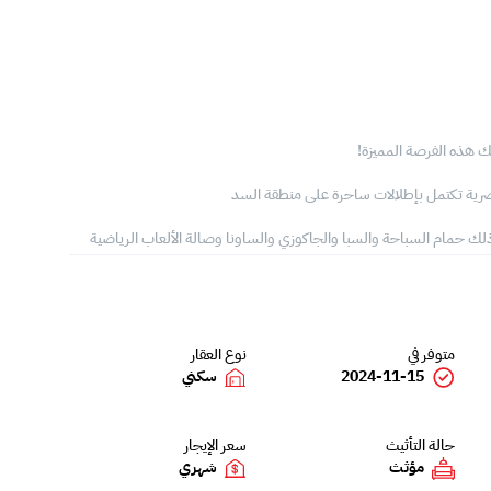
 هذه الفرصة المميزة!
صرية تكتمل بإطلالات ساحرة على منطقة السد
ذلك حمام السباحة والسبا والجاكوزي والساونا وصالة الألعاب الرياضية
متوفر في
نوع العقار
2024-11-15
سكني
حالة التأثيث
سعر الإيجار
مؤثث
شهري