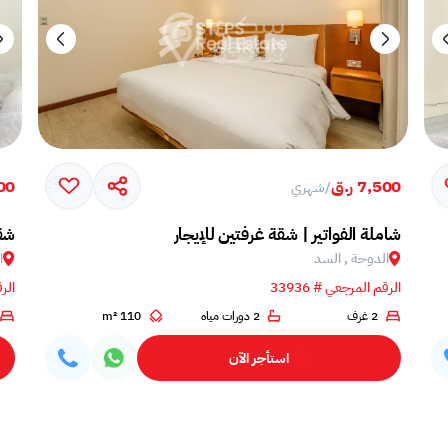
7,500 ر.ق
,500
/
شهري
شاملة الفواتير | شقة غرفتين للإيجار
شقة
الدوحة , السد
ا
الرقم المرجعي # 33936
الرق
2 غرف
2 دورات مياه
110 m²
استأجر الآن