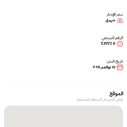
سعر الإيجار
شهري
الرقم المرجعي
# 13972
تاريخ النشر:
١٥ نوفمبر ٢٠٢٤
الموقع
قطر, الدوحة,
المنطقة الصناعية