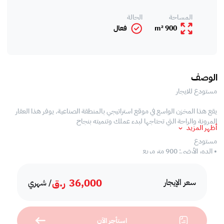
المساحة
الحالة
900 m²
فعال
الوصف
مستودع للايجار
يقع هذا المخزن الواسع في موقع استراتيجي بالمنطقة الصناعية. يوفر هذا العقار
المرونة والراحة التي تحتاجها لبدء عملك وتنميته بنجاح
أظهر المزيد
مستودع
• الدور الأرضي: 900 متر مربع
• 3 مكاتب
36,000
ر.ق
اتصل بنا واحجز موعدا لرؤية العقار اليوم!
سعر الإيجار
/ شهري
* تطبّق رسوم الشركة
استأجر الآن