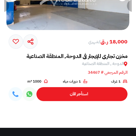
18,000 ر.ق
/
شهري
مخزن تجاري للإيجار في الدوحة, المنطقة الصناعية
الدوحة , المنطقة الصناعية
الرقم المرجعي # 34467
1 غرف
1 دورات مياه
1000 m²
استأجر الآن