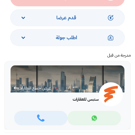
نحرص في شركة ستبس للعقارات على جعل عملية البيع والشراء سلسة وممتعة
قدر الإمكان. إذ يقدم فريق من الخبراء لدينا ما يتمتع به من تجارب واسعة
قدم عرضا
لمساعدتك في التعرف على العقارات المثالية بما يتوافق ومتطلباتك، كما نحرص
على بناء علاقات وطيدة ومرضيه مع جميع عملائنا. و سنحرص أن نعمل معا
كفريق لتلبية متطلباتك المميزة خلال رحلة بحثك عن مكاتب أو محلات تجارية أو
اطلب جولة
شقق سكنية وغيرها من العقارات في جميع أنحاء قطر.
اكتشف عقار احلامك مع شركة ستيبس العقارية!
مدرجة من قبل
عرض جميع العقارات
ستبس للعقارات