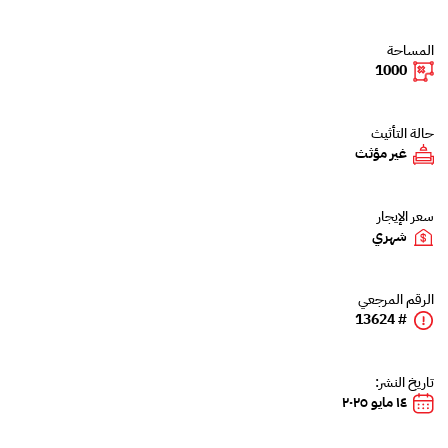
المساحة
1000
حالة التأثيث
غير مؤثث
سعر الإيجار
شهري
الرقم المرجعي
# 13624
تاريخ النشر:
١٤ مايو ٢٠٢٥