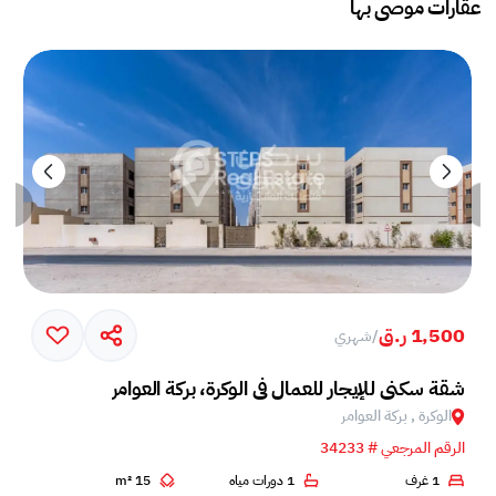
عقارات موصى بها
1,500 ر.ق
/
شهري
شقة سكني للإيجار للعمال في الوكرة، بركة العوامر
الوكرة , بركة العوامر‎
الرقم المرجعي # 34233
1 غرف
1 دورات مياه
15 m²