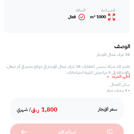
المساحة
الحالة
1000 m²
فعال
الوصف
58 غرف عمال للايجار
تقدم لك شركة ستبس للعقارات 58 غرف عمال للإيجار في موقع متميز في أم صلال،
بالإضافة إلى 9 مراحيض لتلبية احتياجاتك.
أظهر المزيد
سكن العمال
• 9 دورات مياه
• 58 غرفة
• 1 مطبخ
1,800
ر.ق
• 9 حمام
سعر الإيجار
/ شهري
• 2 قاعة طعام
اتصل بنا واحجز موعدا لرؤية العقار اليوم!
استأجر الآن
* تطبّق رسوم الشركة