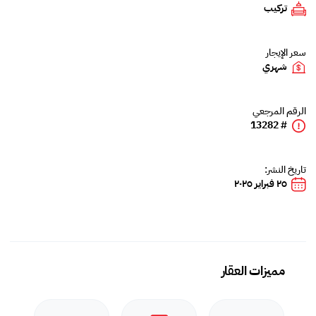
تركيب
سعر الإيجار
شهري
الرقم المرجعي
# 13282
تاريخ النشر:
٢٥ فبراير ٢٠٢٥
مميزات العقار