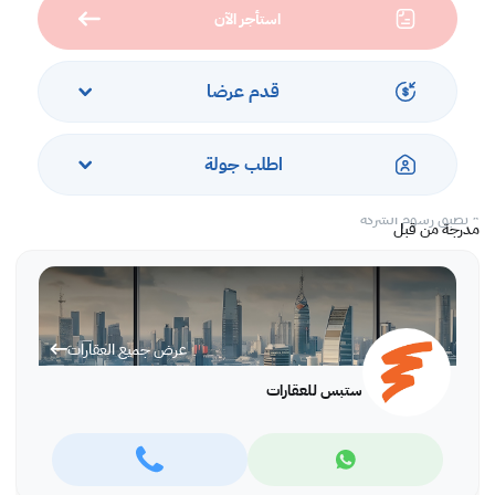
استأجر الآن
خدمات ومرافق
• امن ومراقبة
قدم عرضا
• موقف سيارات
• معتمد من الدفاع المدني
• مناظر للمدينة
اطلب جولة
اتصل بنا واحجز موعدا لرؤية العقار اليوم!
* تطبّق رسوم الشركة
مدرجة من قبل
عرض جميع العقارات
ستبس للعقارات