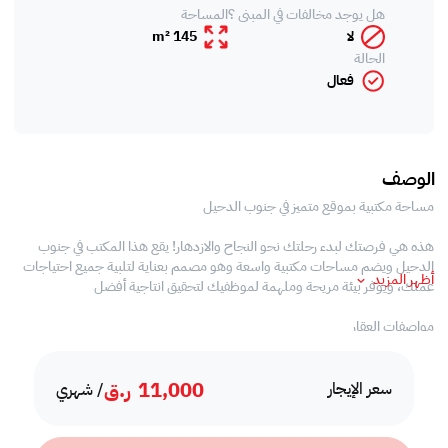
هل يوجد مخالفات في المبنى ؟
المساحة
لا
145 m²
الحالة
فعال
الوصف
مساحة مكتبية بموقع متميز في جنوب الدحيل
هذه هي فرصتك لبدء رحلتك نحو النجاح والازدهار! يقع هذا المكتب في جنوب
الدحيل ويضم مساحات مكتبية واسعة وهو مصمم بعناية لتلبية جميع احتياجات
أظهر المزيد
عملك، ويوفر بيئة مريحة وملهمة لموظفيك لتحقيق انتاجية أفضل
مواصفات العقار
• غير مفروشة
11,000
ر.ق
• مساحات مكتبية
سعر الإيجار
/ شهري
• مطبخ خاص
• 3 حمام خاص
• تكييف مركزي