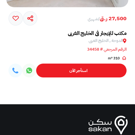
27,500 ر.ق
/
شهري
مكتب للإيجار في الخليج الغربي
الدوحة , الخليج الغربي
الرقم المرجعي # 34458
310 m²
استأجر الآن