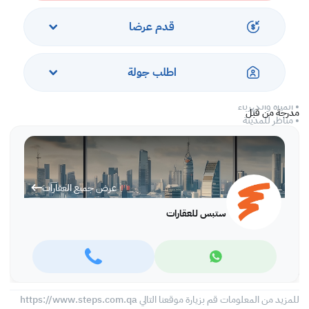
• تكييف مركزي
قدم عرضا
الخدمات والمرافق
• موقف سيارات
• امن وحراسة
اطلب جولة
• مكافحة الحشرات
• معتمد من الدفاع المدني
• المياه والكهرباء
مدرجة من قبل
• مناظر للمدينة
اتصل بنا واحجز موعدا لرؤية العقار اليوم!
* تطبّق رسوم الشركة
عرض جميع العقارات
نحرص في شركة ستبس للعقارات على جعل عملية البيع والشراء سلسة وممتعة
قدر الإمكان. إذ يقدم فريق من الخبراء لدينا ما يتمتع به من تجارب واسعة
ستبس للعقارات
لمساعدتك في التعرف على العقارات المثالية بما يتوافق ومتطلباتك، كما نحرص
على بناء علاقات وطيدة ومرضيه مع جميع عملائنا. و سنحرص أن نعمل معا
كفريق لتلبية متطلباتك المميزة خلال رحلة بحثك عن مكاتب أو محلات تجارية أو
شقق سكنية وغيرها من العقارات في جميع أنحاء قطر.
اكتشف عقار احلامك مع شركة ستبس للعقارات!
للمزيد من المعلومات قم بزيارة موقعنا التالي https://www.steps.com.qa