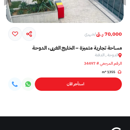
70,000 ر.ق
/
شهري
مساحة تجارية متميزة – الخليج الغربي، الدوحة
الدوحة , الدفنة
الرقم المرجعي # 34497
1355 m²
استأجر الآن