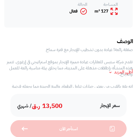
المساحة
الحالة
127 m²
فعال
الوصف
صفقة رائعة! عيادة بدون تشطيب للإيجار مع فترة سماح
تقدم شركة ستبس للعقارات عيادة مميزة للإيجار بموقع استراتيجي في إزغوى. تتميز
هذه المنشأة بإطلالات مذهلة على المدينة، مما يخلق بيئة مناسبة رائعة للعمل
أظهر المزيد
والنجاخ.
إنه يقع بالقرب من بعض خيارات تناول الطعام والبيع الجيدة مما يجعله فرصة
مثالية لاغتنامها.
13,500
ر.ق
مواصفات العقار
سعر الإيجار
/ شهري
• بدون تشطيب
• مساحات مفتوحة
استأجر الآن
• حمام خاص
• مطبخ خاص