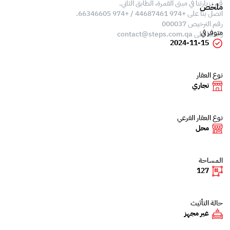
قم بزيارتنا في مبنى القمرة، الطابق الثاني.
ملخص
اتصل بنا على +974 44687461 / +974 66346605.
رقم الترخيص 000037
متوفر في
راسلنا على
contact@steps.com.qa
2024-11-15
نوع العقار
تجاري
نوع العقار الفرعي
محل
المساحة
127
حالة التأثيث
غير مجهز