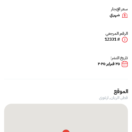
سعر الإيجار
شهري
الرقم المرجعي
# 12331
تاريخ النشر:
٢٥ فبراير ٢٠٢٥
الموقع
قطر, الريان,
ازغوى