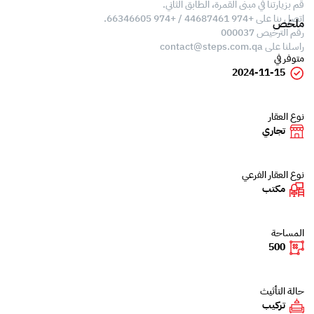
قم بزيارتنا في مبنى القمرة، الطابق الثاني.
اتصل بنا على +974 44687461 / +974 66346605.
ملخص
رقم الترخيص 000037
راسلنا على
contact@steps.com.qa
متوفر في
2024-11-15
نوع العقار
تجاري
نوع العقار الفرعي
مكتب
المساحة
500
حالة التأثيث
تركيب