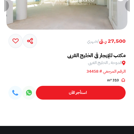
27,500 ر.ق
/
شهري
مكتب للإيجار في الخليج الغربي
الدوحة , الخليج الغربي
الرقم المرجعي # 34458
310 m²
استأجر الآن