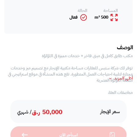
المساحة
الحالة
500 m²
فعال
الوصف
مكتب طابق كامل في مبنى فاخر + خدمات مميزة في اللؤلؤة
توفر لك شركة ستبس للعقارات مساحة مكتبية للإيجار مع تصميم ميز وخدمات
ممتازة لتلبية احتياجات العمل المتطورة. تقع هذه المنشأة في موقع استراتيجي في
أظهر المزيد
منطقة اللؤلؤة العصرية
مواصفات العقار
• غير مفروشة
50,000
ر.ق
• مساحات المكتبية
سعر الإيجار
/ شهري
• مطبخ خاص
• حمام خاص
• مكيف مركزي
استأجر الآن