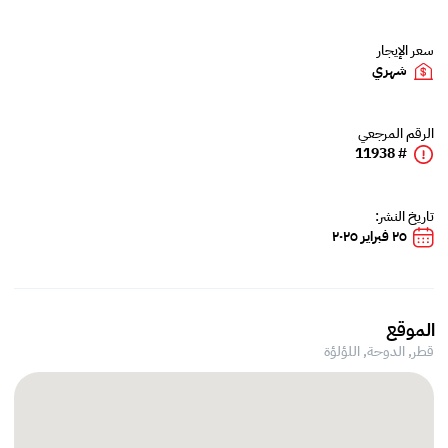
سعر الإيجار
شهري
الرقم المرجعي
# 11938
تاريخ النشر:
٢٥ فبراير ٢٠٢٥
الموقع
قطر, الدوحة,
اللؤلؤة