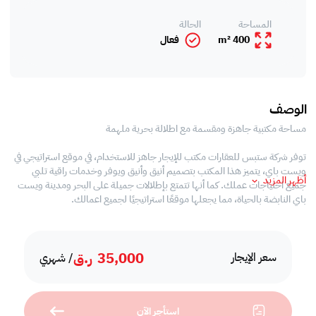
المساحة
الحالة
400 m²
فعال
الوصف
مساحة مكتبية جاهزة ومقسمة مع اطلالة بحرية ملهمة
توفر شركة ستبس للعقارات مكتب للإيجار جاهز للاستخدام، في موقع استراتيجي في
ويست باي، يتميز هذا المكتب بتصميم أنيق وأنيق ويوفر وخدمات راقية تلبي
أظهر المزيد
جميع احتياجات عملك. كما أنها تتمتع بإطلالات جميلة على البحر ومدينة ويست
باي النابضة بالحياة، مما يجعلها موقعًا استراتيجيًا لجميع اعمالك.
مواصفات العقار
35,000
ر.ق
• غير مفروشة
سعر الإيجار
/ شهري
• حمام مشترك
• مطبخ مشترك
• تكييف مركزي
استأجر الآن