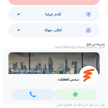
الخدمات والمرافق
• موقف سيارات
قدم عرضا
• أمن ومراقبة
• مكافحة الحشرات
• معتمد من الدفاع المدني
اطلب جولة
• إطلالة على المدينة والبحر
• ماء وكهرباء
مدرجة من قبل
اتصل بنا واحجز موعدا لرؤية العقار اليوم!
* تطبّق رسوم الشركة
نحرص في شركة ستبس للعقارات على جعل عملية البيع والشراء سلسة وممتعة
قدر الإمكان. إذ يقدم فريق من الخبراء لدينا ما يتمتع به من تجارب واسعة
عرض جميع العقارات
لمساعدتك في التعرف على العقارات المثالية بما يتوافق ومتطلباتك، كما نحرص
على بناء علاقات وطيدة ومرضيه مع جميع عملائنا. و سنحرص أن نعمل معا
ستبس للعقارات
كفريق لتلبية متطلباتك المميزة خلال رحلة بحثك عن مكاتب أو محلات تجارية أو
شقق سكنية وغيرها من العقارات في جميع أنحاء قطر.
اكتشف عقار احلامك مع شركة ستبس للعقارات!
للمزيد من المعلومات قم بزيارة موقعنا التالي https://www.steps.com.qa
قم بزيارتنا في مبنى القمرة، الطابق الثاني.