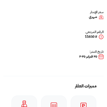
سعر الإيجار
شهري
الرقم المرجعي
# 11650
تاريخ النشر:
٢٥ فبراير ٢٠٢٥
مميزات العقار