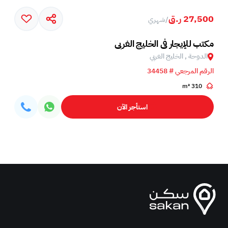
27,500 ر.ق
/
شهري
مكتب للإيجار في الخليج الغربي
الدوحة , الخليج الغربي
الرقم المرجعي # 34458
310 m²
استأجر الآن