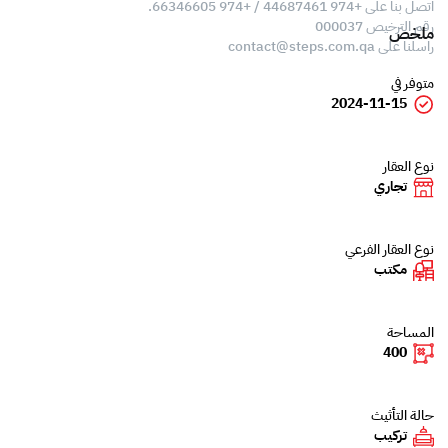
اتصل بنا على +974 44687461 / +974 66346605.
رقم الترخيص 000037
ملخص
راسلنا على
contact@steps.com.qa
متوفر في
2024-11-15
نوع العقار
تجاري
نوع العقار الفرعي
مكتب
المساحة
400
حالة التأثيث
تركيب