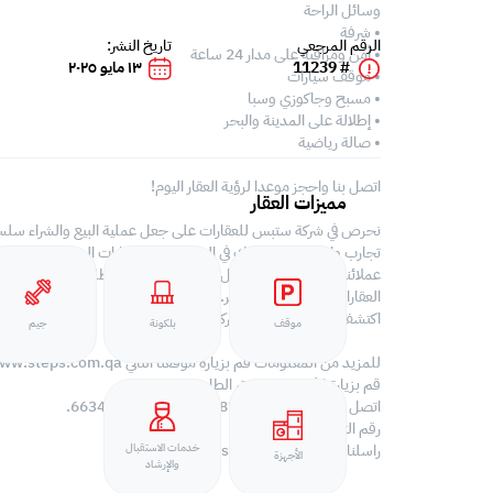
وسائل الراحة
• شرفة
الرقم المرجعي
تاريخ النشر:
• أمن ومراقبة على مدار 24 ساعة
# 11239
١٣ مايو ٢٠٢٥
• موقف سيارات
• مسبح وجاكوزي وسبا
• إطلالة على المدينة والبحر
• صالة رياضية
اتصل بنا واحجز موعدا لرؤية العقار اليوم!
مميزات العقار
نحرص في شركة ستبس للعقارات على جعل عملية البيع والشراء سلسة وم
تجارب واسعة لمساعدتك في التعرف على العقارات المثالية بما يتو
عملائنا. و سنحرص أن نعمل معا كفريق لتلبية متطلباتك المميزة خ
العقارات في جميع أنحاء قطر.
اكتشف عقار احلامك مع شركة ستبس للعقارات!
موقف
بلكونة
جيم
للمزيد من المعلومات قم بزيارة موقعنا التالي https://www.steps.com.qa
قم بزيارتنا في مبنى القمرة، الطابق الثاني.
اتصل بنا على +974 44687461 / +974 66346605.
رقم الترخيص 000037
راسلنا على
contact@steps.com.qa
خدمات الاستقبال
الأجهزة
والإرشاد