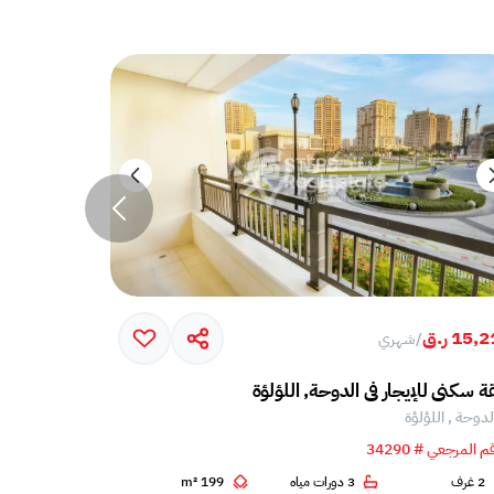
15, ر.ق
7,000 ر.ق
/
شهري
/
ش
 سكني للإيجار في الدوحة, اللؤلؤة
شقة سكني للإ
لدوحة , اللؤلؤة
الدوحة , اللؤ
م المرجعي # 34290
الرقم المرجعي # 48
2 غرف
3 دورات مياه
199 m²
1 غرف