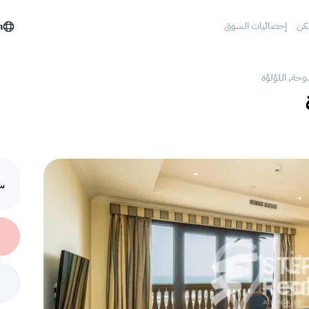
كن
إحصائيات السوق
h
دوحة, اللؤلؤة
سع