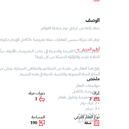
الوصف
شقة رائعة من غرفتي نوم شاملة الفواتير
توفر لك شركة ستبس للعقارات شقة مفروشة بالكامل للإيجار مكونة م
أظهر المزيد
بفضل تشطيباتها الفريدة والحديثة إلى جانب المفروشات الأنيقة، ست
الخلابة للبحر واللؤلؤة الجميلة من كل زاوية!
يقع هذا العقار على مقربة من المطاعم والمقاهي الممتازة، وعلى مر
أنماط الحياة المتنوعة والنابضة بالحياة في هذه المدينة.
ملخص
مواصفات العقار
• مفروشة بالكامل
غرف
دورات مياه
• غرف معيشة وتناول طعام
3
2
• 2 غرف نوم
• 3 حمام
• مطبخ مفتوح
نوع العقار الفرعي
المساحة
• مكيف مركزي
شقة
190