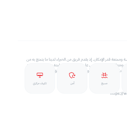
متعة قدر الإمكان. إذ يقدم فريق من الخبراء لدينا ما يتمتع به من
افق ومتطلباتك، كما نحرص على بناء علاقات وطيدة ومرضيه مع جميع
لال رحلة بحثك عن مكاتب أو محلات تجارية أو شقق سكنية وغيرها من
مسبح
أمن
تكييف مركزي