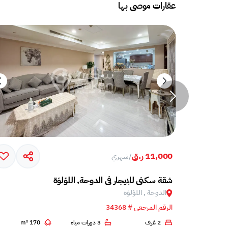
عقارات موصى بها
11,000 ر.ق
/
شهري
ؤة
شقة سكني للإيجار في الدوحة, اللؤلؤة
الدوحة , اللؤلؤة
الرقم المرجعي # 34368
1
2 غرف
3 دورات مياه
170 m²