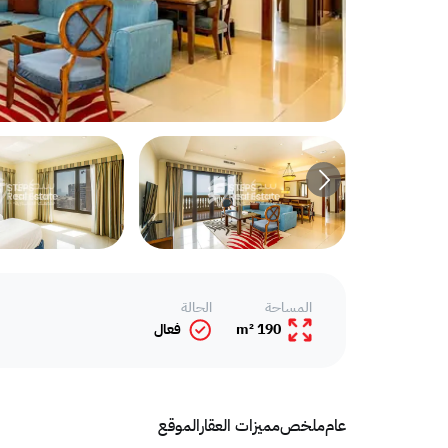
المساحة
الحالة
190 m²
فعال
عام
ملخص
مميزات العقار
الموقع