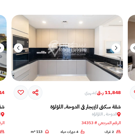
11,848 ر.ق
214
/
شهري
شقة سكني للإيجار في الدوحة, اللؤلؤة
شقة
الدوحة , اللؤلؤة
ا
الرقم المرجعي # 34353
الرق
2 غرف
4 دورات مياه
113 m²