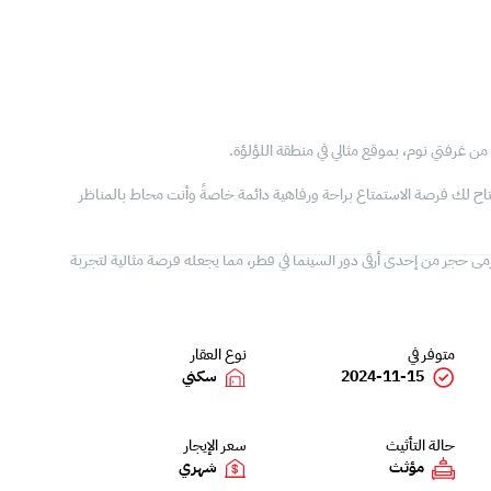
ن غرفتي نوم، بموقع مثالي في منطقة اللؤلؤة.
ُتاح لك فرصة الاستمتاع براحة ورفاهية دائمة خاصةً وأنت محاط بالمناظر
مى حجر من إحدى أرقى دور السينما في قطر، مما يجعله فرصة مثالية لتجربة
متوفر في
نوع العقار
2024-11-15
سكني
حالة التأثيث
سعر الإيجار
مؤثث
شهري