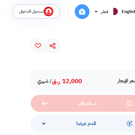
تسجيل الدخول
Englis
قطر
12,000
ر.ق
ر الإيجار
/ شهري
استأجر الآن
قدم عرضا