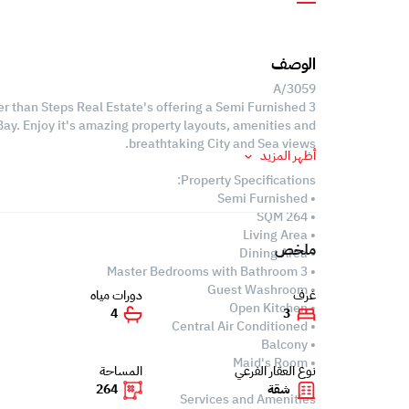
الوصف
A/3059
er than Steps Real Estate's offering a Semi Furnished 3
ay. Enjoy it's amazing property layouts, amenities and
breathtaking City and Sea views.
أظهر المزيد
Property Specifications:
• Semi Furnished
• 264 SQM
• Living Area
ملخص
• Dining Area
• 3 Master Bedrooms with Bathroom
• Guest Washroom
غرف
دورات مياه
• Open Kitchen
4
3
• Central Air Conditioned
• Balcony
• Maid's Room
نوع العقار الفرعي
المساحة
شقة
264
Services and Amenities