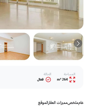
المساحة
الحالة
264 m²
فعال
عام
ملخص
مميزات العقار
الموقع