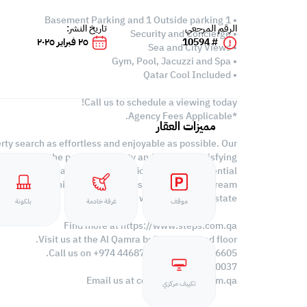
• 1 Basement Parking and 1 Outside parking
الرقم المرجعي
تاريخ النشر:
• Security and Concierge
# 10594
٢٥ فبراير ٢٠٢٥
• Sea and City Views
• Gym, Pool, Jacuzzi and Spa
• Qatar Cool Included
Call us to schedule a viewing today!
*Agency Fees Applicable.
مميزات العقار
ty search as effortless and enjoyable as possible. Our
p you find the perfect property and create a satisfying
ties across Qatar, including offices, shops, residential
to meet your unique requirements. Discover your dream
property with Steps Real Estate!
موقف
غرفة خادمة
بلكونة
Find more at https://www.steps.com.qa
Visit us at the Al Qamra building, second floor.
Call us on +974 44687461 / +974 66346605.
Licensed no. 000037
Email us at
contact@steps.com.qa
تكييف مركزي