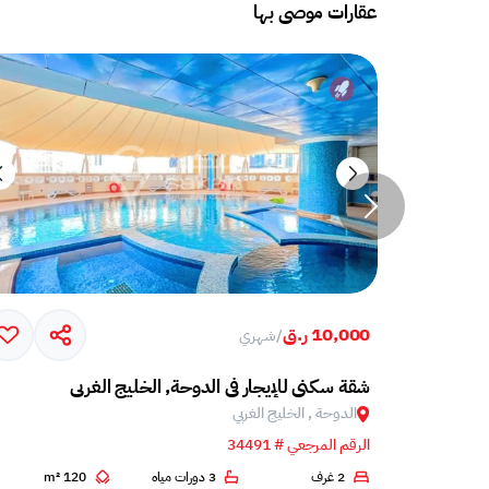
عقارات موصى بها
10,000 ر.ق
/
شهري
شقة سكني للإيجار في الدوحة, الخليج الغربي
الدوحة , الخليج الغربي
الرقم المرجعي # 34491
2 غرف
3 دورات مياه
120 m²