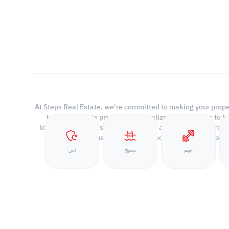
At Steps Real Estate, we're committed to making your proper
team of experts provides personalized experiences to hel
long-term relationship with us. With a wide range of proper
and warehouse spaces, we'll work closely with you 
جيم
مسبح
أمن