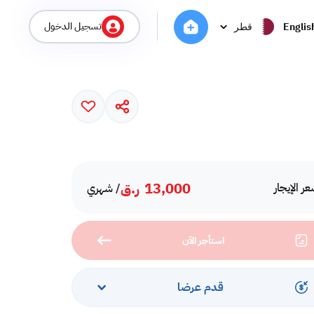
تسجيل الدخول
Englis
قطر
13,000
ر.ق
ر الإيجار
/ شهري
استأجر الآن
قدم عرضا