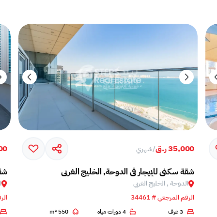
35,000 ر.ق
500
/
شهري
شقة سكني للإيجار في الدوحة, الخليج الغربي
شقة
الدوحة , الخليج الغربي
ا
الرقم المرجعي # 34461
الرق
3 غرف
4 دورات مياه
550 m²