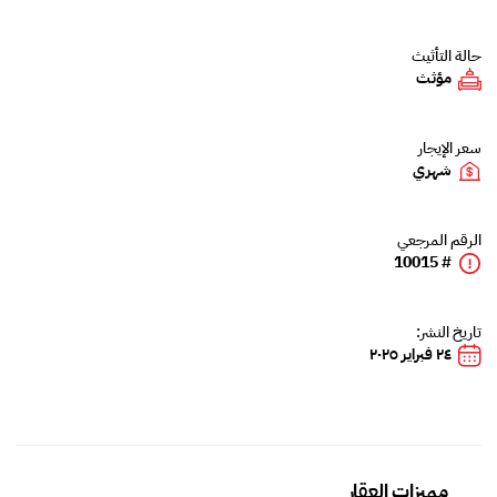
حالة التأثيث
مؤثث
سعر الإيجار
شهري
الرقم المرجعي
# 10015
تاريخ النشر:
٢٤ فبراير ٢٠٢٥
مميزات العقار