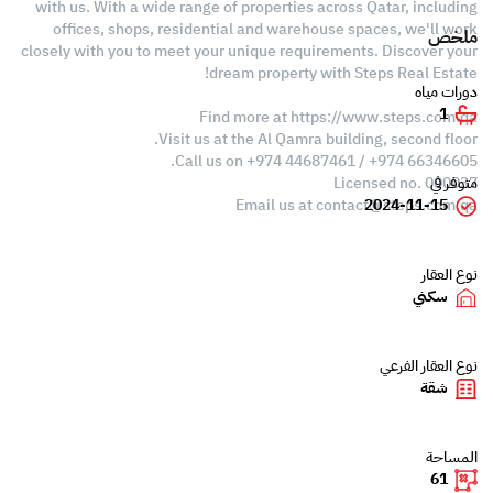
with us. With a wide range of properties across Qatar, including
offices, shops, residential and warehouse spaces, we'll work
ملخص
closely with you to meet your unique requirements. Discover your
dream property with Steps Real Estate!
دورات مياه
1
Find more at https://www.steps.com.qa
Visit us at the Al Qamra building, second floor.
Call us on +974 44687461 / +974 66346605.
Licensed no. 000037
متوفر في
Email us at
contact@steps.com.qa
2024-11-15
نوع العقار
سكني
نوع العقار الفرعي
شقة
المساحة
61