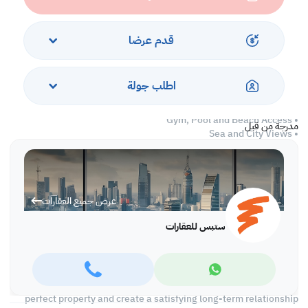
• Central A/C
• Balcony
قدم عرضا
Services and Amenities
• Bills Included
اطلب جولة
• Security
• Parking
• Gym, Pool and Beach Access
مدرجة من قبل
• Sea and City Views
• Pet Friendly
• Kid's Area
• BBQ Area
• Function Room
عرض جميع العقارات
Call us to schedule a viewing today!
ستبس للعقارات
*Agency fees applicable
At Steps Real Estate, we're committed to making your property
search as effortless and enjoyable as possible. Our team of
experts provides personalized experiences to help you find the
perfect property and create a satisfying long-term relationship