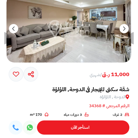
11,000 ر.ق
/
شهري
شقة سكني للإيجار في الدوحة, اللؤلؤة
الدوحة , اللؤلؤة
الرقم المرجعي # 34368
2 غرف
3 دورات مياه
170 m²
استأجر الآن