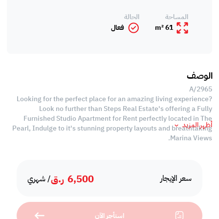
المساحة
الحالة
61 m²
فعال
الوصف
A/2965
Looking for the perfect place for an amazing living experience?
Look no further than Steps Real Estate's offering a Fully
Furnished Studio Apartment for Rent perfectly located in The
أظهر المزيد
Pearl, Indulge to it's stunning property layouts and breathtaking
Marina Views.
Property Specifications
• Area: 61 SQM
6,500
ر.ق
• Fully Furnished
سعر الإيجار
/ شهري
• Living Area
• Studio Type
• Bathroom
استأجر الآن
• Equipped Open Kitchen