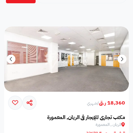
18,360 ر.ق
/
شهري
مكتب تجاري للإيجار في الريان, المعمورة
الريان , المعمورة