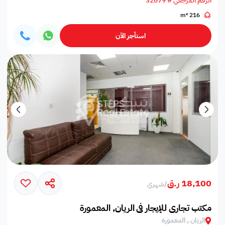
الرقم المرجعي # 32679
216 m²
استأجر الآن
18,100 ر.ق
/
شهري
مكتب تجاري للإيجار في الريان, المعمورة
الريان , المعمورة