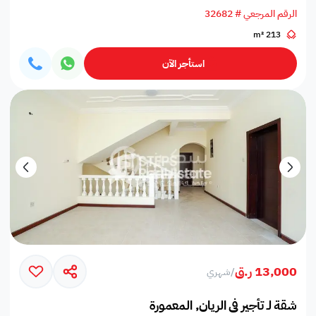
الرقم المرجعي # 32682
213 m²
استأجر الآن
13,000 ر.ق
/
شهري
شقة لـ تأجير في الريان, المعمورة