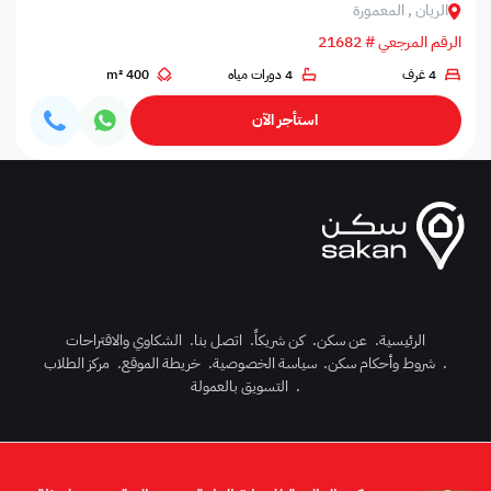
الريان , المعمورة
الرقم المرجعي # 21682
4 غرف
4 دورات مياه
400 m²
استأجر الآن
الرئيسية
.
عن سكن
.
كن شريكاً
.
اتصل بنا
.
الشكاوي والاقتراحات
.
شروط وأحكام سكن
.
سياسة الخصوصية
.
خريطة الموقع
.
مركز الطلاب
رك الآن
.
التسويق بالعمولة
دخول