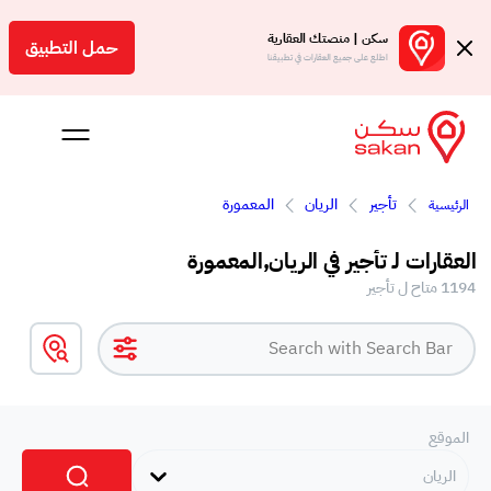
سكن | منصتك العقارية
حمل التطبيق
اطلع على جميع العقارات في تطبيقنا
تأجير
الريان
المعمورة
الرئيسية
 بالعمولة
العقارات لـ تأجير في الريان,المعمورة
Engl
1194 متاح ل تأجير
ر
الموقع
الريان