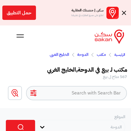
سكن | منصتك العقارية
حمل التطبيق
اطلع على جميع العقارات في تطبيقنا
مكتب
الدوحة
الخليج الغربي
الرئيسية
 بالعمولة
مكتب لـ بيع في الدوحة,الخليج الغربي
Engl
567 متاح ل بيع
ر
الموقع
الدوحة