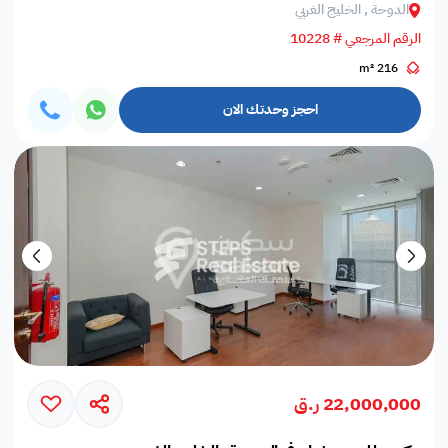
الدوحة , الخليج الغربي
الرقم المرجعي # 10228
216 m²
احجز وحدتك الان
22,000,000 ر.ق