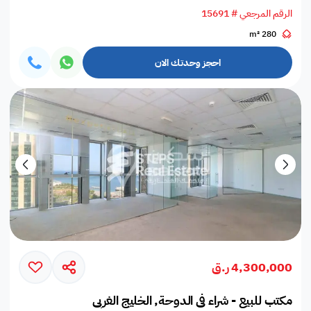
الرقم المرجعي # 15691
280 m²
احجز وحدتك الان
4,300,000 ر.ق
مكتب للبيع - شراء في الدوحة, الخليج الغربي