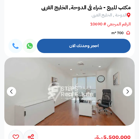
مكتب للبيع - شراء في الدوحة, الخليج الغربي
الدوحة , الخليج الغربي
الرقم المرجعي # 10690
700 m²
احجز وحدتك الان
5,500,000 ر.ق