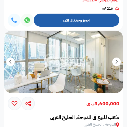
الرقم المرجعي # 34251
216 m²
احجز وحدتك الان
3,600,000 ر.ق
مكتب للبيع في الدوحة, الخليج الغربي
الدوحة , الخليج الغربي