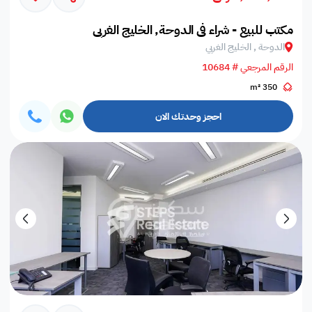
مكتب للبيع - شراء في الدوحة, الخليج الغربي
الدوحة , الخليج الغربي
الرقم المرجعي # 10684
350 m²
احجز وحدتك الان