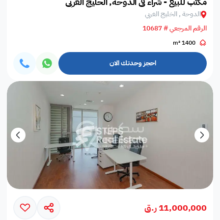
مكتب للبيع - شراء في الدوحة, الخليج الغربي
الدوحة , الخليج الغربي
الرقم المرجعي # 10687
1400 m²
احجز وحدتك الان
11,000,000 ر.ق