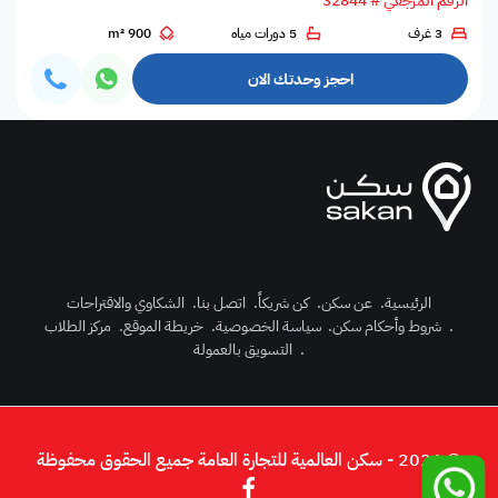
الرقم المرجعي # 32844
3 غرف
5 دورات مياه
900 m²
احجز وحدتك الان
الرئيسية
.
عن سكن
.
كن شريكاً
.
اتصل بنا
.
الشكاوي والاقتراحات
.
شروط وأحكام سكن
.
سياسة الخصوصية
.
خريطة الموقع
.
مركز الطلاب
رك الآن
.
التسويق بالعمولة
دخول
© 2026 - سكن العالمية للتجارة العامة جميع الحقوق محفوظة