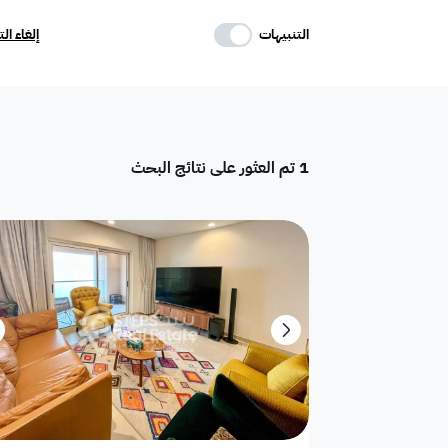
حدد وسائل الراحة
التنبيهات
إلغاء ال
موقف
ماستر
غرفة خادمة
1
تم العثور على نتائج البحث
تكييف مركزي
غرفة سائق
حوش
دور
أرض سكنية
أرض استثمارية
تاون هاوس
بيت
فيلا ثنائية