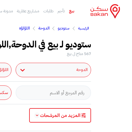
بيع
تأجير
طلبات
مشاريع عقارية
مدونة س
ستوديو
الدوحة
اللؤلؤة
الرئيسية
ستوديو لـ بيع في الدوحة,الل
567 متاح ل بيع
الدوحة
اللؤلؤ
سكني
المزيد من المرشحات