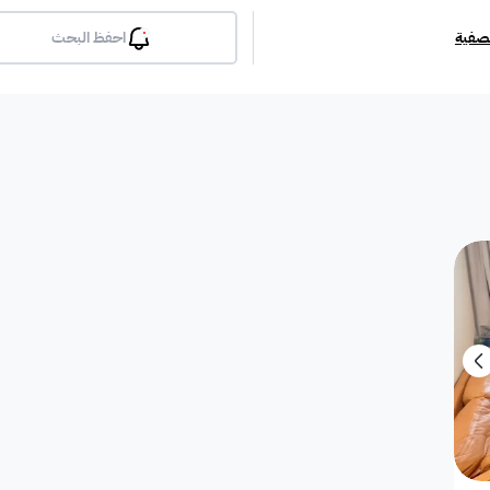
تصفية
احفظ البحث
بلكونة
جيم
مسبح
لوبي
انترن
ملحق
مطبخ راكب
غرفة معيشة
شقة مفروشة
دوبلك
فيلا دور
فيلا شقة
فيلا مستقلة
محطة بانزين
غرفة
معرض / محل
مبنى تجاري
إستراحة
مفروشة جزئي
غير مفر