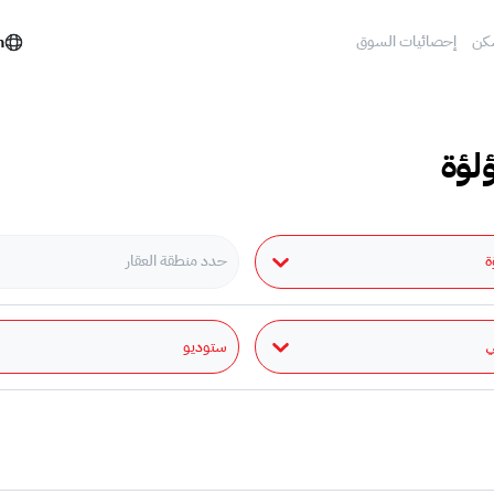
كن
إحصائيات السوق
h
ؤلؤة
ة
حدد منطقة العقار
ستوديو