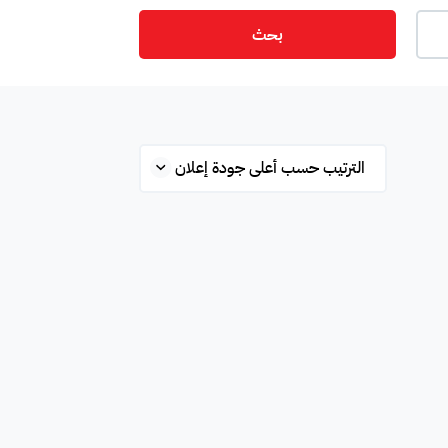
بحث
ت
أمن
ميزانين
س
ستوديو
شقة علوية
شقق فندقية
فيلا فاخرة
وشة
الأجهزة
مرافق الصراف الآلي